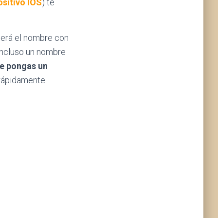
ositivo IOS
) te
será el nombre con
 incluso un nombre
e pongas un
 rápidamente.