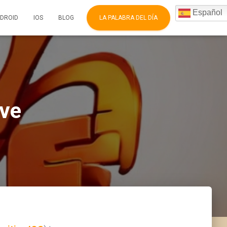
Español
DROID
IOS
BLOG
LA PALABRA DEL DÍA
ive