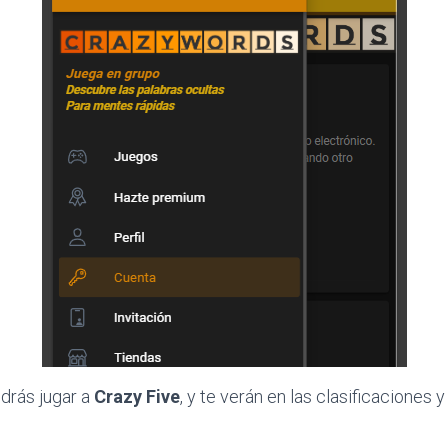
odrás jugar a
Crazy Five
, y te verán en las clasificaciones 