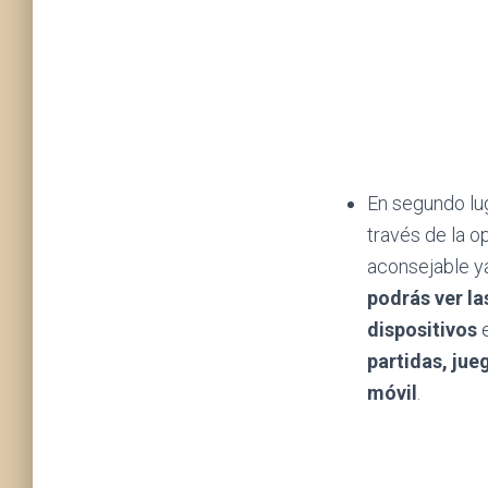
En segundo lug
través de la 
aconsejable ya 
podrás ver la
dispositivos
e
partidas, jue
móvil
.