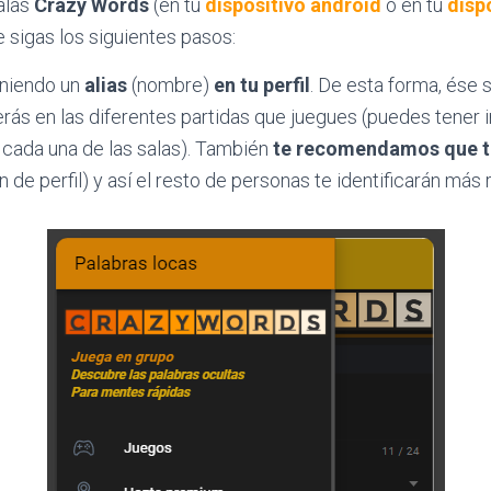
alas
Crazy Words
(en tu
dispositivo android
o en tu
disp
igas los siguientes pasos:
iniendo un
alias
(nombre)
en tu perfil
. De esta forma, ése 
rás en las diferentes partidas que juegues (puedes tener
 cada una de las salas). También
te recomendamos que t
 de perfil) y así el resto de personas te identificarán más