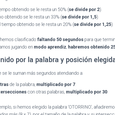
tiempo obtenido se le resta un 50% (
se divide por 2
).
mpo obtenido se le resta un 33% (
se
divide
por 1,5
).
al tiempo obtenido se le resta un 20% (
se
divide
por 1,25
).
s hemos clasificado
faltando 50 segundos
para que termi
amos jugando en
modo aprendiz
,
habremos obtenido 2
ido por la palabra y posición elegid
te se le suman más segundos atendiando a:
tras
de la palabra,
multiplicado por 7
.
tersecciones
con otras palabras,
multiplicado por 30
.
emplo, si hemos elegido la palabra ‘OTORRINO’, añadiremo
os más (8 x 7), por el tamaño de la palabra y, si intersecc