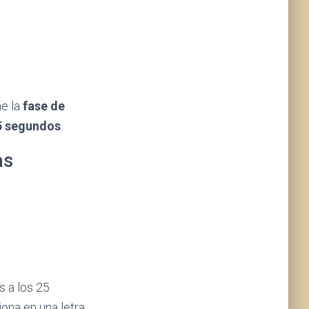
ne la
fase de
5 segundos
.
as
s a los 25
iona en una letra