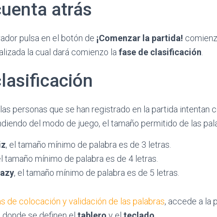
cuenta atrás
rador pulsa en el botón de
¡Comenzar la partida!
comienza
alizada la cual dará comienzo la
fase de clasificación
.
lasificación
 las personas que se han registrado en la partida intentan 
ndiendo del modo de juego, el tamaño permitido de las pala
iz
, el tamaño mínimo de palabra es de 3 letras.
 el tamaño mínimo de palabra es de 4 letras.
razy
, el tamaño mínimo de palabra es de 5 letras.
as de colocación y validación de las palabras
, accede a la 
o, donde se definen el
tablero
y el
teclado
.