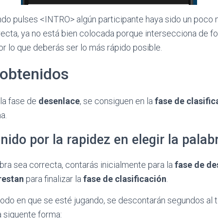
ndo pulses <INTRO> algún participante haya sido un poco 
recta, ya no está bien colocada porque intersecciona de f
por lo que deberás ser lo más rápido posible.
obtenidos
la fase de
desenlace
, se consiguen en la
fase de clasifi
a.
ido por la rapidez en elegir la palab
bra sea correcta, contarás inicialmente para la
fase de de
restan
para finalizar la
fase de clasificación
.
do en que se esté jugando, se descontarán segundos al
a siguente forma: