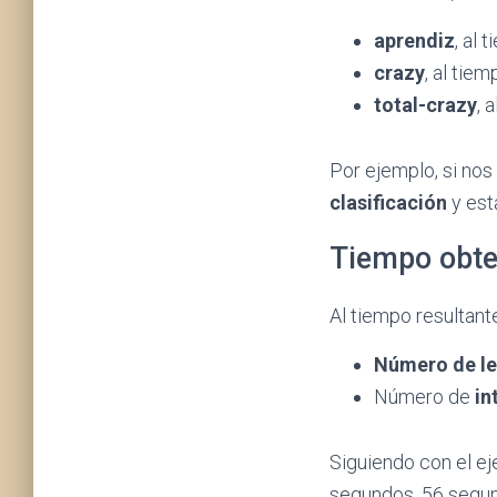
aprendiz
, al 
crazy
, al tie
total-crazy
, 
Por ejemplo, si no
clasificación
y est
Tiempo obten
Al tiempo resultan
Número de le
Número de
in
Siguiendo con el ej
segundos, 56 segund