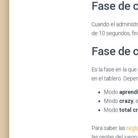
Fase de 
Cuando el administ
de 10 segundos, fin
Fase de c
Es la fase en la que
en el tablero. Depe
Modo
aprend
Modo
crazy
,
Modo
total c
Para saber las
regl
las reglas del jueg