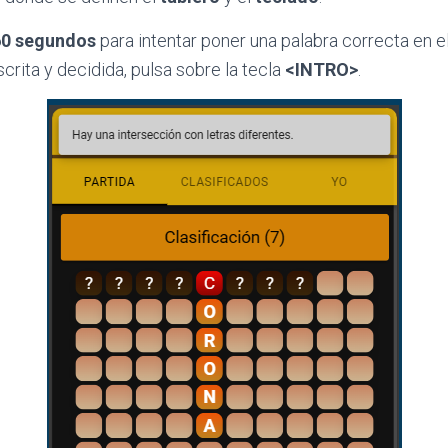
60 segundos
para intentar poner una palabra correcta en e
crita y decidida, pulsa sobre la tecla
<INTRO>
.