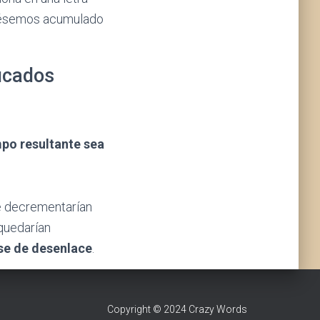
ubiésemos acumulado
icados
po resultante sea
se decrementarían
 quedarían
se de desenlace
.
Copyright © 2024 Crazy Words