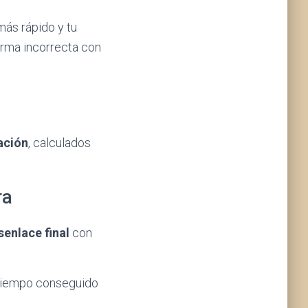
más rápido y tu
orma incorrecta con
cación
, calculados
ra
senlace final
con
 tiempo conseguido