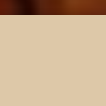
El juego de las palabras ocultas
Con Crazy Words podrás jugar a diferentes juegos
en los que podrás adivinar palabras. Puedes jugar a
Crazy Five o a Crazy Random, para adivinar la
palabra del día, o a Crazy, para jugar en grupo,
donde tendrás que adivinar las palabras propuestas
por tus compañeros de juego.