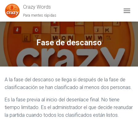
Crazy Words
Para mentes rápidas
C
A
M
B
I
Fase de descanso
A
R
M
O
D
O
A la fase del descanso se llega si después de la fase de
D
E
clasificacación se han clasificado al menos dos personas.
N
A
Es la fase previa al inicio del desenlace final. No tiene
V
tiempo limitado. Es el administrador el que decide reanudar
E
la partida cuando todos los clasificados están listos.
G
A
C
I