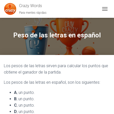
Crazy Words
Para mentes rápidas
C
A
M
B
I
Peso de las letras en español
A
R
M
O
D
O
Los pesos de las letras sirven para calcular los puntos que
D
E
obtiene el ganador de la partida.
N
A
Los pesos de las letras en español, son los siguientes:
V
E
A
, un punto.
G
B
, un punto.
A
C
, un punto.
C
I
D
, un punto.