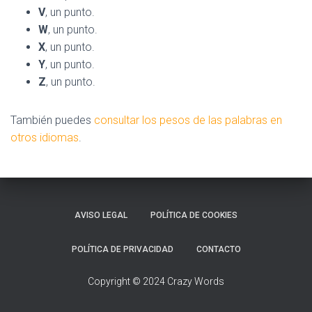
V
, un punto.
W
, un punto.
X
, un punto.
Y
, un punto.
Z
, un punto.
También puedes
consultar los pesos de las palabras en
otros idiomas
.
AVISO LEGAL
POLÍTICA DE COOKIES
POLÍTICA DE PRIVACIDAD
CONTACTO
Copyright © 2024 Crazy Words