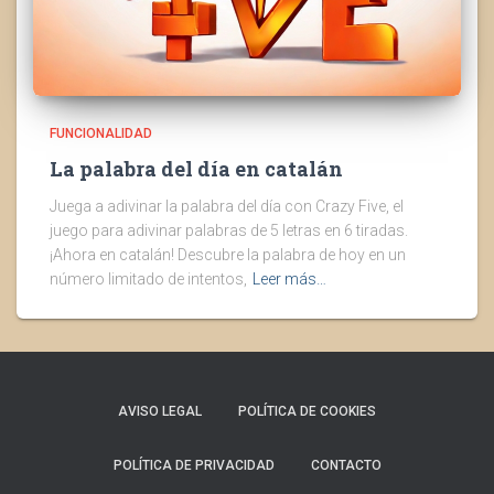
FUNCIONALIDAD
La palabra del día en catalán
Juega a adivinar la palabra del día con Crazy Five, el
juego para adivinar palabras de 5 letras en 6 tiradas.
¡Ahora en catalán! Descubre la palabra de hoy en un
número limitado de intentos,
Leer más…
AVISO LEGAL
POLÍTICA DE COOKIES
POLÍTICA DE PRIVACIDAD
CONTACTO