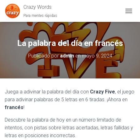
Crazy Words
Para mentes rápidas
C
A
M
B
I
La palabra del día en francés
A
R
Publicado por
admin
en
mayo 9, 2024
M
O
D
O
D
E
Juega a adivinar la palabra del día con
Crazy Five
, el juego
N
para adivinar palabras de 5 letras en 6 tiradas. ¡Ahora en
A
V
francés
!
E
G
Descubre la palabra de hoy en un número limitado de
A
intentos, con pistas sobre letras acertadas, letras fallidas y
C
I
letras en posiciones incorrectas.