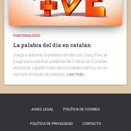
FUNCIONALIDAD
La palabra del día en catalán
Juega a adivinar la palabra del día con Crazy Five, el
juego para adivinar palabras de 5 letras en 6 tiradas.
¡Ahora en catalán! Descubre la palabra de hoy en un
número limitado de intentos,
Leer más…
AVISO LEGAL
POLÍTICA DE COOKIES
POLÍTICA DE PRIVACIDAD
CONTACTO