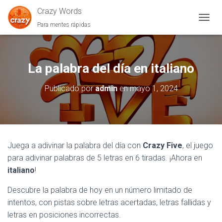
Crazy Words
Para mentes rápidas
C
A
M
B
I
La palabra del día en italiano
A
R
Publicado por
admin
en
mayo 1, 2024
M
O
D
O
D
E
Juega a adivinar la palabra del día con
Crazy Five
, el juego
N
para adivinar palabras de 5 letras en 6 tiradas. ¡Ahora en
A
V
italiano
!
E
G
Descubre la palabra de hoy en un número limitado de
A
intentos, con pistas sobre letras acertadas, letras fallidas y
C
I
letras en posiciones incorrectas.