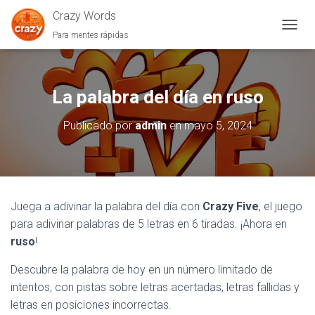
Crazy Words
Para mentes rápidas
C
A
M
B
I
La palabra del día en ruso
A
R
Publicado por
admin
en
mayo 5, 2024
M
O
D
O
D
E
Juega a adivinar la palabra del día con
Crazy Five
, el juego
N
para adivinar palabras de 5 letras en 6 tiradas. ¡Ahora en
A
V
ruso
!
E
G
Descubre la palabra de hoy en un número limitado de
A
intentos, con pistas sobre letras acertadas, letras fallidas y
C
I
letras en posiciones incorrectas.