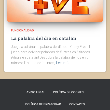
FUNCIONALIDAD
La palabra del día en catalán
Juega a adivinar la palabra del día con Crazy Five, el
juego para adivinar palabras de 5 letras en 6 tiradas.
¡Ahora en catalán! Descubre la palabra de hoy en un
número limitado de intentos,
Leer más…
AVISO LEGAL
POLÍTICA DE COOKIES
POLÍTICA DE PRIVACIDAD
CONTACTO