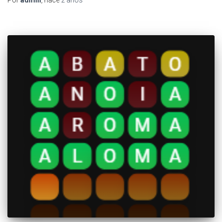
Por
admin
, hace
2 años