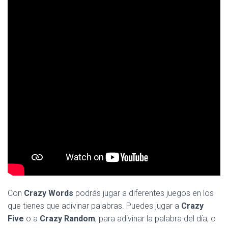
Ó
N
Con
Crazy Words
podrás jugar a diferentes juegos en los
que tienes que adivinar palabras. Puedes jugar a
Crazy
Five
o a
Crazy Random
, para adivinar la palabra del día, o