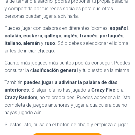
la de tamaño aleatorio, podrás proponer tu propia palabra
y compartirla por tus redes sociales para que otras
personas puedan jugar a adivinarla.
Puedes jugar con palabras en diferentes idiomas:
español
,
catalán
,
euskera
,
gallego
,
inglés
,
francés
,
portugués
,
italiano
,
alemán
y
ruso
. Sólo debes seleccionar el idioma
antes de iniciar el juego.
Cuanto más juegues más puntos podrás conseguir. Puedes
consultar la c
lasificación general
y tu puesto en la misma.
También
puedes jugar a adivinar la palabra de días
anteriores
. Si algún día no has jugado a
Crazy Five
o a
Crazy Random
, no te preocupes. Puedes acceder a la lista
completa de juegos anteriores y jugar a cualquiera que no
hayas jugado aún.
Si estás listo, pulsa en el botón de abajo y empieza a jugar.