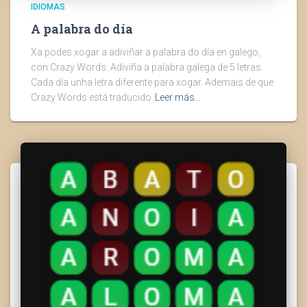
IDIOMAS
A palabra do día
Xa podes xogar a adiviñar a palabra do día en galego,
con Crazy Words. Adiviña a palabra galega de 5 letras.
Cada día unha letra diferente para xogar. Ademais de que
Crazy Words está traducido
Leer más…