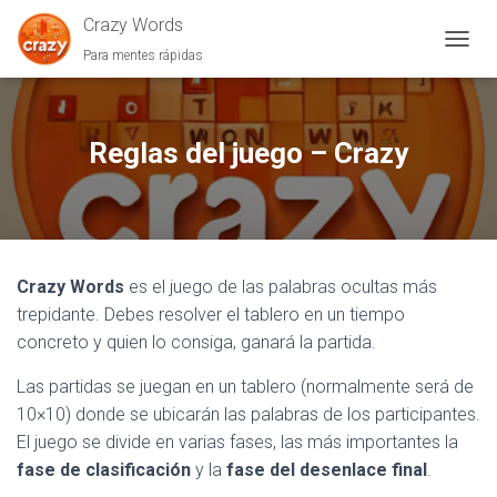
Crazy Words
Para mentes rápidas
C
A
M
B
I
Reglas del juego – Crazy
A
R
M
O
D
O
Crazy Words
es el juego de las palabras ocultas más
D
E
trepidante. Debes resolver el tablero en un tiempo
N
concreto y quien lo consiga, ganará la partida.
A
V
Las partidas se juegan en un tablero (normalmente será de
E
10×10) donde se ubicarán las palabras de los participantes.
G
A
El juego se divide en varias fases, las más importantes la
C
fase de clasificación
y la
fase del desenlace final
.
I